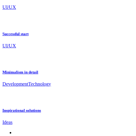
UI/UX
Successful start
UI/UX
Minimalism in detail
Development
Technology
Inspirational solutions
Ideas