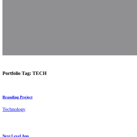
Portfolio Tag:
TECH
Branding Project
Technology
Next Level App