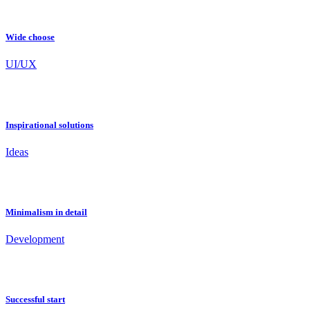
Wide choose
UI/UX
Inspirational solutions
Ideas
Minimalism in detail
Development
Successful start