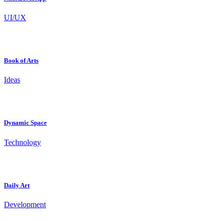
UI/UX
Book of Arts
Ideas
Dynamic Space
Technology
Daily Art
Development